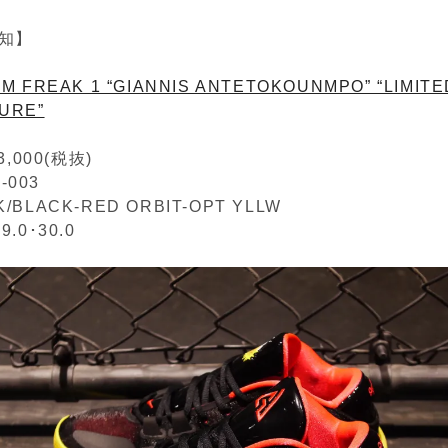
知】
M FREAK 1 “GIANNIS ANTETOKOUNMPO” “LIMITE
TURE”
,000(税抜)
-003
CK/BLACK-RED ORBIT-OPT YLLW
9.0･30.0