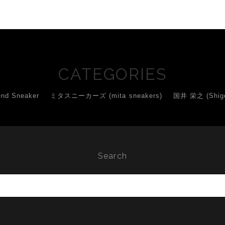
CATEGORIES
d Sneaker
ミタスニーカーズ (mita sneakers)
国井 栄之 (Shigey
Search