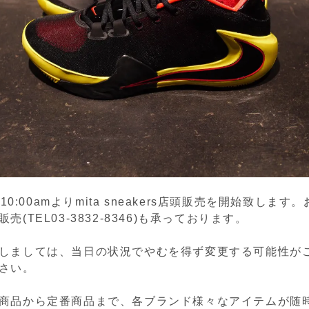
)10:00amよりmita sneakers店頭販売を開始致しま
売(TEL03-3832-8346)も承っております。
しましては、当日の状況でやむを得ず変更する可能性が
さい。
商品から定番商品まで、各ブランド様々なアイテムが随