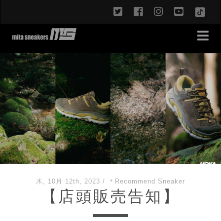
twitter
facebook
instagram
youtub
TikT
木, 10月 12th, 2023
/
＊Recommend Sneaker
【店頭販売告知】