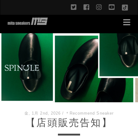
twitter
facebook
instagram
youtub
TikT
金, 1月 2nd, 2026
/
＊Recommend Sneaker
【店頭販売告知】