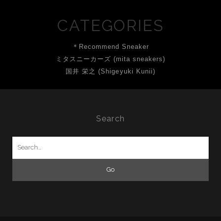
CATEGORIES
＊Recommend Sneaker
ミタスニーカーズ (mita sneakers)
国井 栄之 (Shigeyuki Kunii)
Search
Search
for: