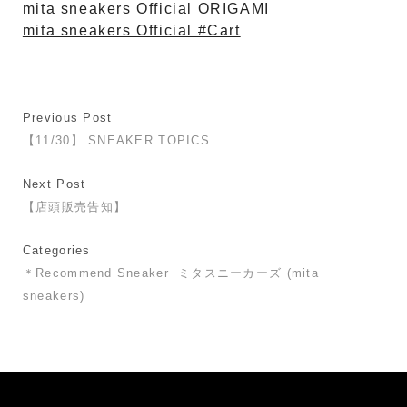
mita sneakers Official ORIGAMI
mita sneakers Official #Cart
Previous Post
【11/30】 SNEAKER TOPICS
Next Post
【店頭販売告知】
Categories
＊Recommend Sneaker
ミタスニーカーズ (mita
sneakers)