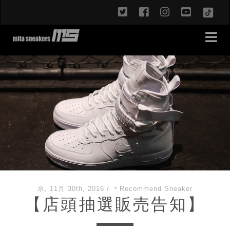
twitter
facebook
instagram
youtub
TikT
水, 11月 30th, 2016
/
＊Recommend Sneaker
【店頭抽選販売告知】