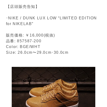
【店頭販売告知】
･NIKE / DUNK LUX LOW “LIMITED EDITION
for NIKELAB”
販売価格: ￥16,000(税抜)
品番: 857587-200
Color: BGE/WHT
Size: 26.0cm〜29.0cm･30.0cm