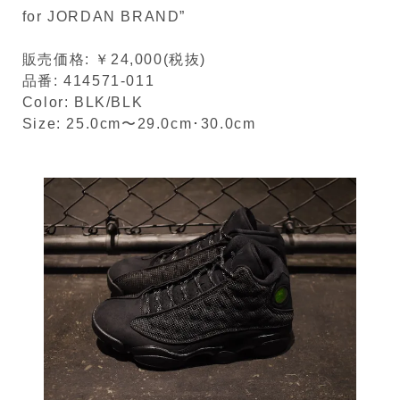
for JORDAN BRAND”
販売価格: ￥24,000(税抜)
品番: 414571-011
Color: BLK/BLK
Size: 25.0cm〜29.0cm･30.0cm