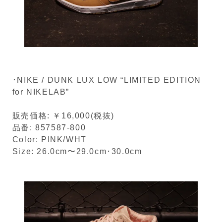
･NIKE / DUNK LUX LOW “LIMITED EDITION
for NIKELAB”
販売価格: ￥16,000(税抜)
品番: 857587-800
Color: PINK/WHT
Size: 26.0cm〜29.0cm･30.0cm