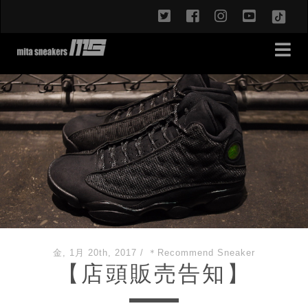
twitter
facebook
instagram
youtub
TikT
金, 1月 20th, 2017
/
＊Recommend Sneaker
【店頭販売告知】