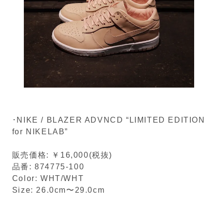
･NIKE / BLAZER ADVNCD “LIMITED EDITION
for NIKELAB”
販売価格: ￥16,000(税抜)
品番: 874775-100
Color: WHT/WHT
Size: 26.0cm〜29.0cm