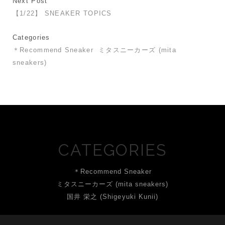
Next Post
【1/22】 SNEAKER TOPICS
Categories
＊Recommend Sneaker
ミタスニーカーズ (mita
sneakers)
CATEGORIES
＊Recommend Sneaker
ミタスニーカーズ (mita sneakers)
国井 栄之 (Shigeyuki Kunii)