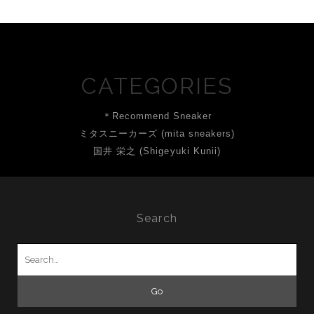
CATEGORIES
＊Recommend Sneaker
ミタスニーカーズ (mita sneakers)
国井 栄之 (Shigeyuki Kunii)
Search
Search
for: