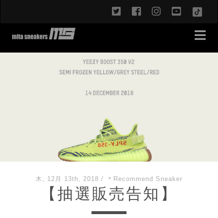
twitter
facebook
instagram
youtub
TikT
木, 12月 13th, 2018
/
＊Recommend Sneaker
【抽選販売告知】