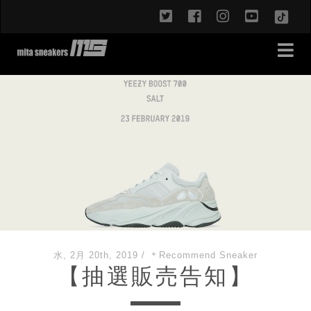
twitter
facebook
instagram
youtub
TikT
水, 2月 20th, 2019
/
＊Recommend Sneaker
【抽選販売告知】