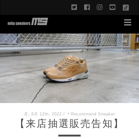
twitter
facebook
instagram
youtub
TikT
月, 9月 12th, 2022
/
＊Recommend Sneaker
【来店抽選販売告知】