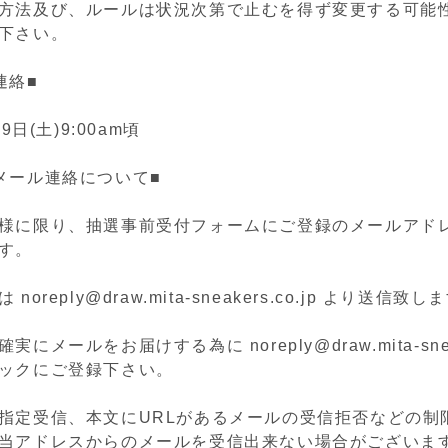
方法及び、ルールは状況次第で止むを得ず変更する可能
下さい。
連絡■
9日(土)9:00am頃
メール連絡について■
様に限り、抽選事前受付フォームにご登録のメールアド
す。
oreply@draw.mita-sneakers.co.jp より送信致し
にメールをお届けする為に noreply@draw.mita-sneake
ックにご登録下さい。
指定受信、本文にURLがあるメールの受信拒否などの制
当アドレスからのメールを受信出来ない場合がございま