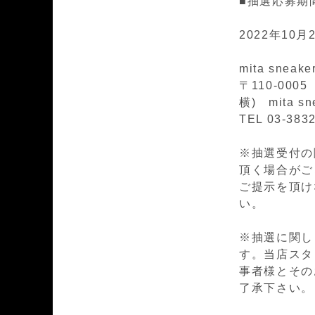
■抽選応募期
2022年10月2
mita sneak
〒110-00
横) mita sn
TEL 03-383
※抽選受付の際
頂く場合がござ
ご提示を頂け
い。
※抽選に関し
す。当店スタ
事者様とその
了承下さい。