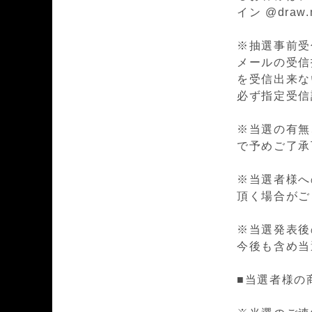
イン @draw
※抽選事前受
メールの受信
を受信出来ない場
必ず指定受信
※当選の有無
で予めご了承
※当選者様へ
頂く場合がご
※
当選発表後
今後も含め当
■当選者様の