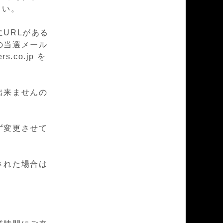
下さい。
URLがある
の当選メール
.co.jp を
出来ませんの
ず変更させて
された場合は