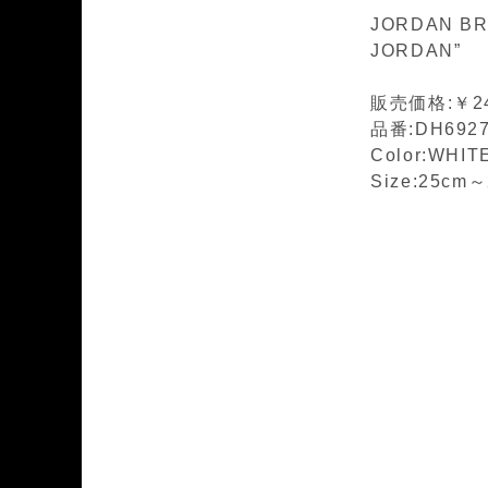
JORDAN BR
JORDAN”
販売価格:￥24
品番:DH6927
Color:WHI
Size:25cm