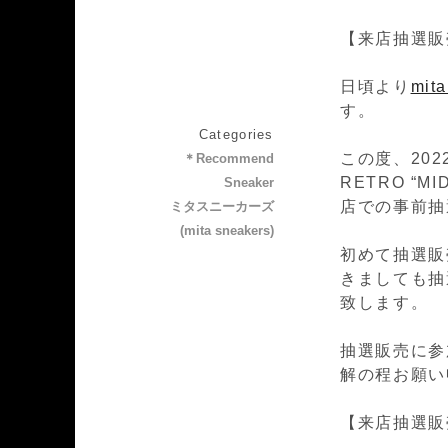
【来店抽選販
日頃より
mit
す。
Categories
この度、2022
＊Recommend
RETRO “M
Sneaker
店での事前抽
ミタスニーカーズ
(mita sneakers)
初めて抽選販
きましても抽
致します。
抽選販売に参
解の程お願い
【来店抽選販