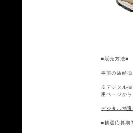
■販売方法■
事前の店頭抽
※デジタル抽
用ページから
デジタル抽選
■抽選応募期