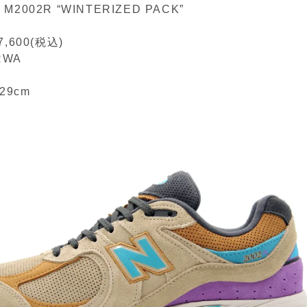
e M2002R “WINTERIZED PACK”
,600(税込)
RWA
〜29cm