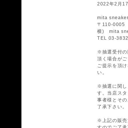
2022年2月17
mita sneak
〒110-00
横) mita sn
TEL 03-383
※抽選受付の際
頂く場合がござ
ご提示を頂け
い。
※抽選に関し
す。当店スタ
事者様とその
了承下さい。
※上記の販売
すのでご了承