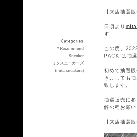
【来店抽選販
日頃より
mit
す。
Categories
この度、2022
＊Recommend
PACK”は
Sneaker
ミタスニーカーズ
初めて抽選販
(mita sneakers)
きましても抽
致します。
抽選販売に参
解の程お願い
【来店抽選販