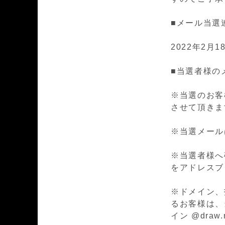
■メール当選
2022年2月18
■当選者様の
※当選のお客
させて頂きま
※当選メールは n
※当選者様へ確実
をアドレスブ
※ドメイン、
るお客様は、
イン @draw