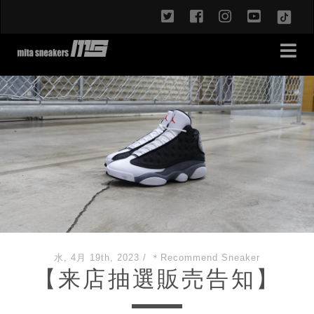
twitter
facebook
instagram
youtub
TikT
水, 4月 19th, 2023
/
＊Recommend Sneaker
【来店抽選販売告知】