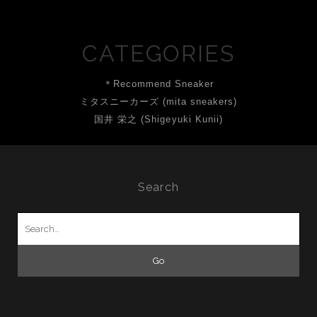
CATEGORIES
＊Recommend Sneaker
ミタスニーカーズ (mita sneakers)
国井 栄之 (Shigeyuki Kunii)
Search
Search
for: