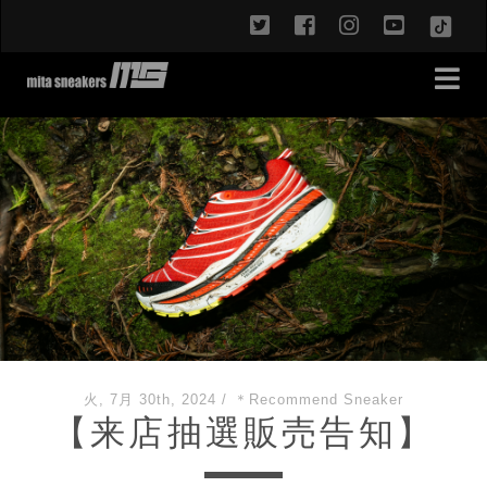
twitter
facebook
instagram
youtub
TikT
火, 7月 30th, 2024
/
＊Recommend Sneaker
【来店抽選販売告知】