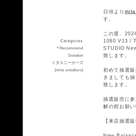
日頃より
mit
す。
この度、2024
1080 V13 /
Categories
STUDIO 
＊Recommend
致します。
Sneaker
ミタスニーカーズ
初めて抽選販
(mita sneakers)
きましても抽
致します。
抽選販売に参
解の程お願い
【来店抽選販
New Balanc