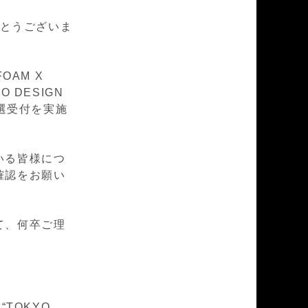
とうございま
FOAM X
YO DESIGN
抽選受付を実施
いる皆様につ
確認をお願い
て、何卒ご理
 “TOKYO