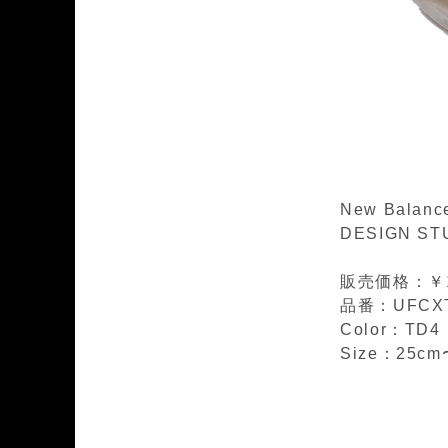
New Balanc
DESIGN STU
販売価格：￥16
品番：UFCX
Color：TD4
Size：25cm