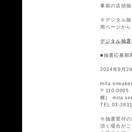
事前の店頭抽
※デジタル抽
用ページから
デジタル抽選
■抽選応募期
2024年9月26
mita sneak
〒110-00
横) mita sn
TEL 03-383
※抽選受付の際
頂く場合がござ