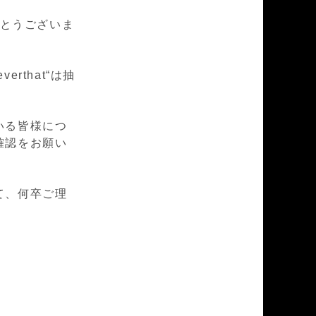
とうございま
everthat
“
は抽
いる皆様につ
確認をお願い
て、何卒ご理