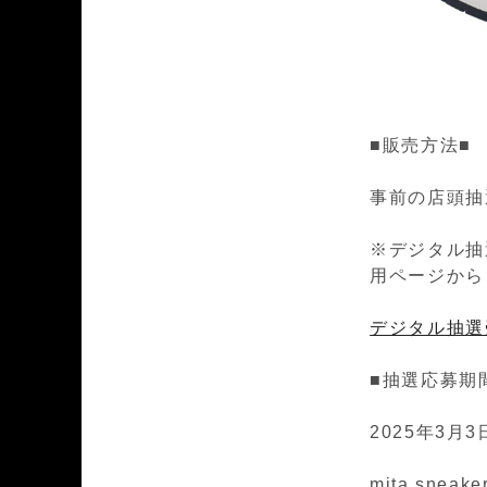
■販売方法■
事前の店頭抽
※デジタル抽
用ページから
デジタル抽選
■抽選応募期
2025年3月3日
mita sneak