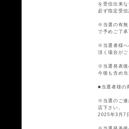
を受信出来ない場
必ず指定受信
※当選の有無
で予めご了承
※当選者様へ
頂く場合がご
※
当選発表後
今後も含め当
■当選者様の
※当選のご連
店下さい。
2025年3月7日
※当選発表後