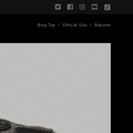
twitter
facebook
instagram
youtube
TikTok
Blog Top
Official Site
Rakuten