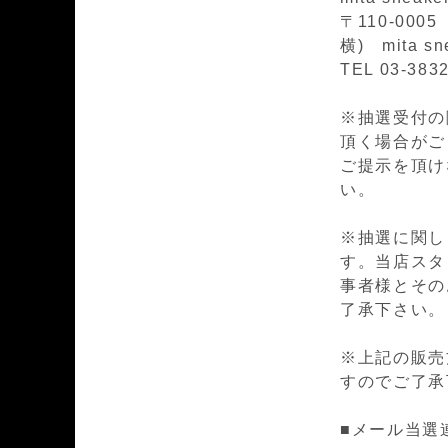
〒110-00
横) mita sn
TEL 03-383
※抽選受付の際
頂く場合がござ
ご提示を頂け
い。
※抽選に関し
す。当店スタ
事者様とその
了承下さい。
※上記の販売
すのでご了承
■メール当選