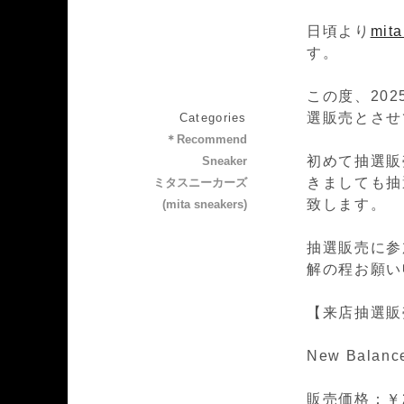
日頃より
mit
す。
この度、202
選販売とさせ
Categories
＊Recommend
初めて抽選販
Sneaker
きましても抽
ミタスニーカーズ
致します。
(mita sneakers)
抽選販売に参
解の程お願い
【来店抽選販
New Balance
販売価格：￥26