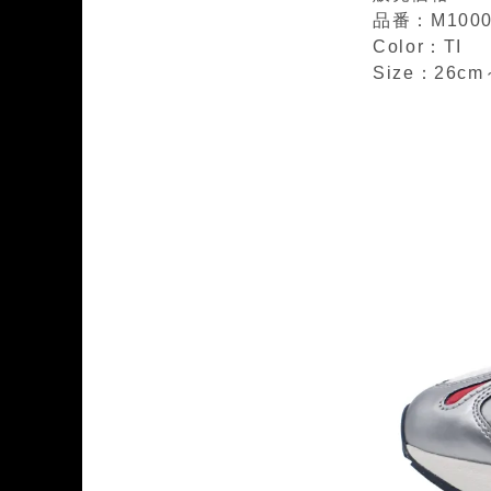
品番：M1000
Color：
TI
Size：26cm