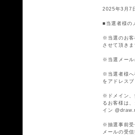
2025年3月7日
■当選者様の
※当選のお客
させて頂きま
※当選メールは n
※当選者様へ確実
をアドレスブ
※ドメイン、
るお客様は、
イン @draw
※抽選事前受
メールの受信