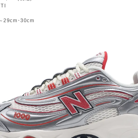
TI
～
29cm
･
30cm