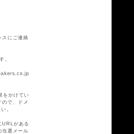
レスにご連絡
ます。
rs.co.jp
限をかけてい
すので、ドメ
下さい。
URLがある
の当選メール