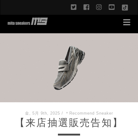
twitter
facebook
instagram
youtub
TikT
金, 5月 9th, 2025
/
＊Recommend Sneaker
【来店抽選販売告知】