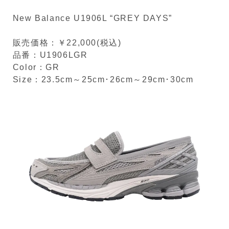
New Balance
U1906L “GREY DAYS”
販売価格：￥22,000(税込)
品番：U1906LGR
Color：GR
Size：23.5cm
～
25cm
･26cm～29cm･
30cm