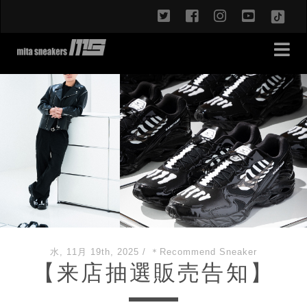
twitter
facebook
instagram
youtub
TikT
水, 11月 19th, 2025
/
＊Recommend Sneaker
【来店抽選販売告知】