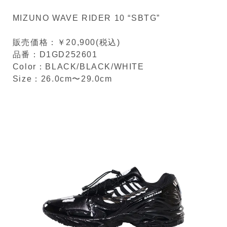
MIZUNO WAVE RIDER 10 “SBTG”
販売価格：￥20,900(税込)
品番：D1GD252601
Color：BLACK/BLACK/WHITE
Size：26.0cm〜29.0cm