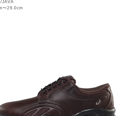
/JAVA
cm〜29.0cm