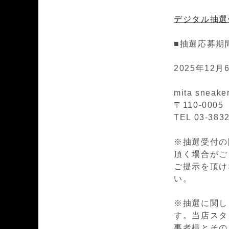
デジタル抽選
■抽選応募期
2025年12月6
mita sneake
〒110-00
TEL 03-383
※抽選受付の際
頂く場合がござ
ご提示を頂け
い。
※抽選に関し
す。当店スタ
事者様とその