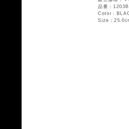
品番：1203B0
Color：BLA
Size：25.0