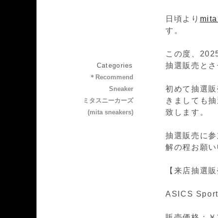
日頃より
mit
す。
この度、202
抽選販売とさ
Categories
＊Recommend
初めて抽選販
Sneaker
きましても抽
ミタスニーカーズ
致します。
(mita sneakers)
抽選販売に参
解の程お願い
【来店抽選販
ASICS Spor
販売価格：￥36