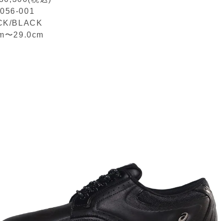
56-001
CK/BLACK
cm〜29.0cm