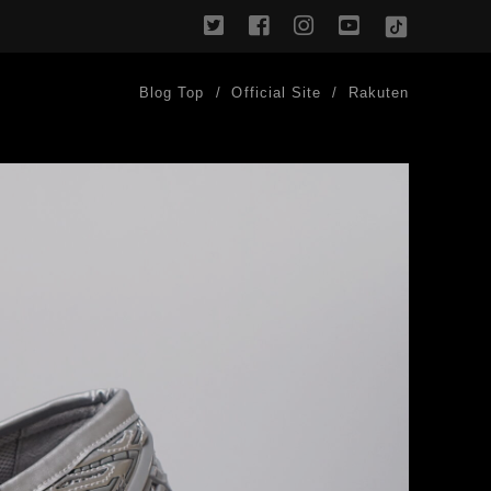
twitter
facebook
instagram
youtube
TikTok
Blog Top
Official Site
Rakuten