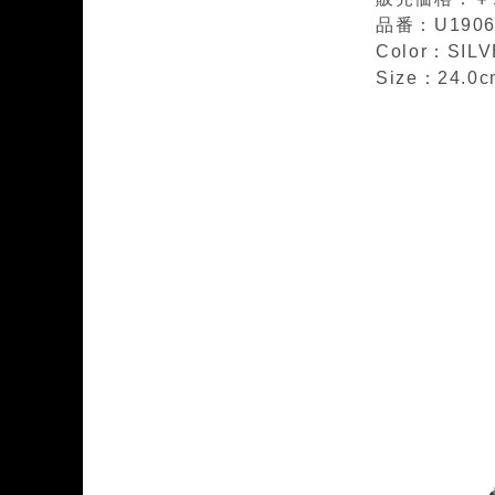
品番：U1906
Color：SIL
Size：24.0