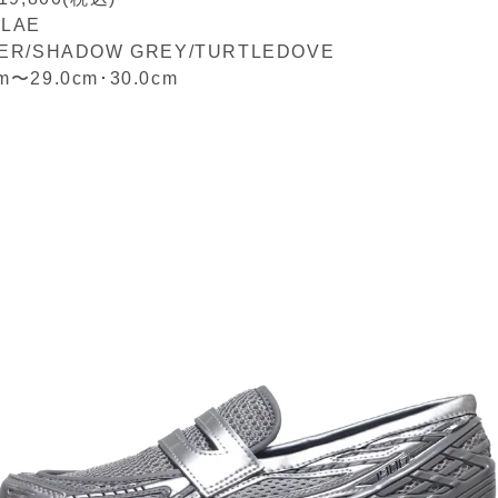
LAE
VER/SHADOW GREY/TURTLEDOVE
cm〜29.0cm
･
30.0cm