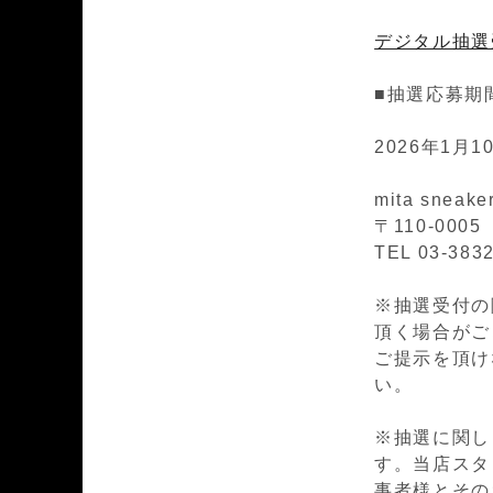
デジタル抽選
■抽選応募期
2026年1月10
mita sneake
〒110-00
TEL 03-383
※抽選受付の際
頂く場合がござ
ご提示を頂け
い。
※抽選に関し
す。当店スタ
事者様とその