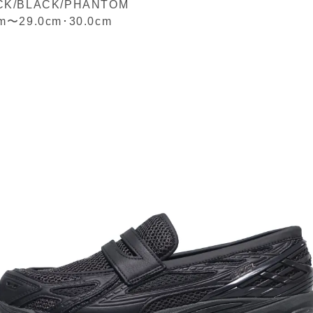
CK/BLACK/PHANTOM
cm〜29.0cm
･
30.0cm