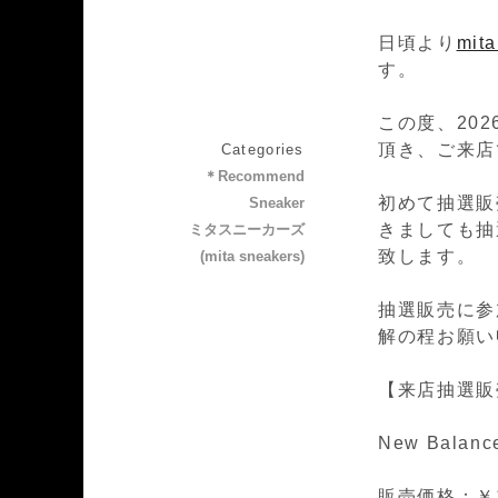
日頃より
mit
す。
この度、202
頂き、ご来店
Categories
＊Recommend
初めて抽選販
Sneaker
きましても抽
ミタスニーカーズ
致します。
(mita sneakers)
抽選販売に参
解の程お願い
【来店抽選販
New Balanc
販売価格：￥19