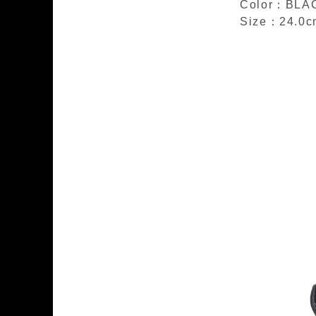
Color：BLA
Size：24.0