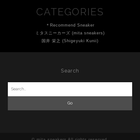
CATEGORIES
＊Recommend Sneaker
ミタスニーカーズ (mita sneakers)
国井 栄之 (Shigeyuki Kunii)
Search
Search
for:
© mita sneakers All rights reserved.