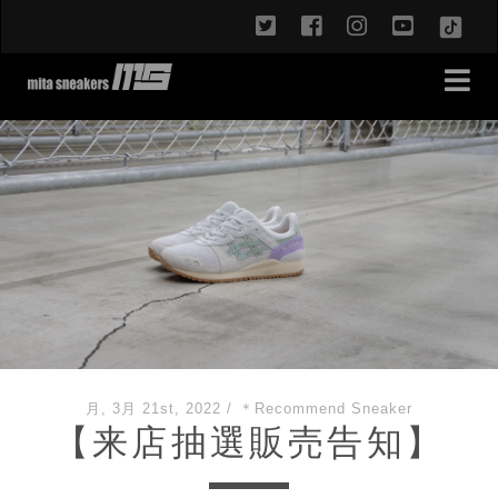
twitter
facebook
instagram
youtub
TikT
月, 3月 21st, 2022
/
＊Recommend Sneaker
【来店抽選販売告知】