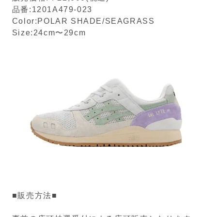
品番:1201A479-023
Color:POLAR SHADE/SEAGRASS
Size:24cm〜29cm
■販売方法■