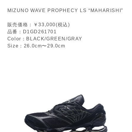
MIZUNO WAVE PROPHECY LS “MAHARISHI”
販売価格：￥33,000(税込)
品番：D1GD261701
Color：BLACK/GREEN/GRAY
Size：26.0cm〜29.0cm