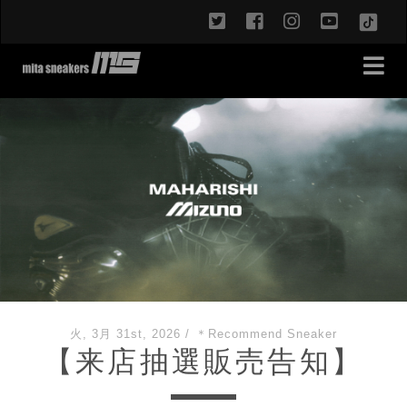
twitter
facebook
instagram
youtub
TikT
火, 3月 31st, 2026
/
＊Recommend Sneaker
【来店抽選販売告知】