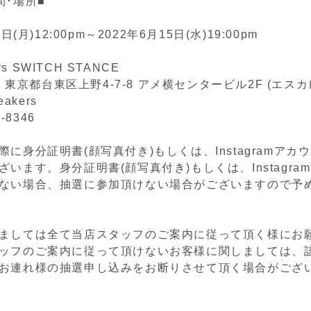
間･場所■
3
日
(
月
)12:00pm
～
2022
年
6
月15
日
(
水
)19:00pm
ers SWITCH STANCE
05 東京都台東区上野4-7-8 アメ横センタービル2F (エス
eakers
2-8346
に身分証明書(顔写真付き)もしくは、Instagramアカ
います。身分証明書(顔写真付き)もしくは、Instagra
ない場合、抽選に参加頂けない場合がございますので予
ましては全て当店スタッフのご案内に従って頂く様にお
ッフのご案内に従って頂けないお客様に関しましては、
お連れ様の抽選申し込みをお断りさせて頂く場合がござ