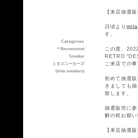
【来店抽選販
日頃より
mit
す。
Categories
この度、2022
＊Recommend
RETRO “D
Sneaker
ご来店での事
ミタスニーカーズ
(mita sneakers)
初めて抽選販
きましても抽
致します。
抽選販売に参
解の程お願い
【来店抽選販