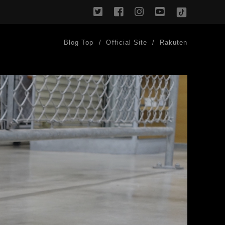
twitter
facebook
instagram
youtube
TikTok
Blog Top
Official Site
Rakuten