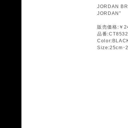
JORDAN BR
JORDAN”
販売価格:￥24
品番:CT8532
Color:BLA
Size:25cm