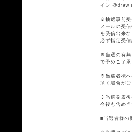
イン @draw
※抽選事前受
メールの受信
を受信出来ない場
必ず指定受信
※当選の有無
で予めご了承
※当選者様へ
頂く場合がご
※
当選発表後
今後も含め当
■当選者様の