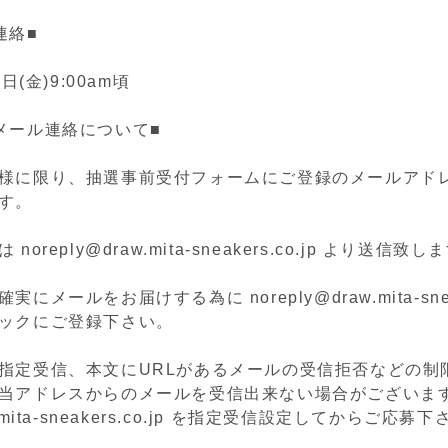
連絡■
4
日
(
金
)9:00am
頃
メール連絡について■
様に限り、抽選事前受付フォームにご登録のメールアド
す。
oreply@draw.mita-sneakers.co.jp より送信致し
にメールをお届けする為に noreply@draw.mita-sneake
ックにご登録下さい。
指定受信、本文にURLがあるメールの受信拒否などの制
当アドレスからのメールを受信出来ない場合がございま
.mita-sneakers.co.jp を指定受信設定してからご応募