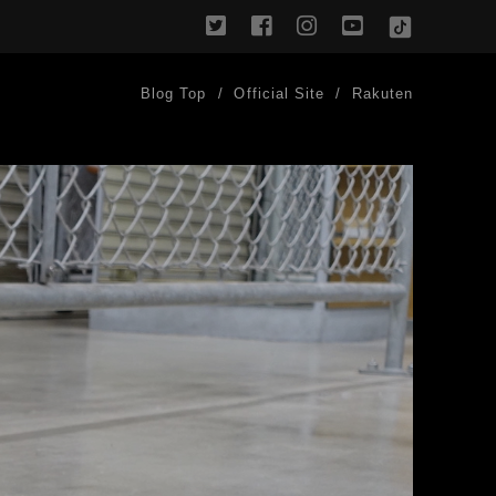
twitter
facebook
instagram
youtube
TikTok
Blog Top
Official Site
Rakuten