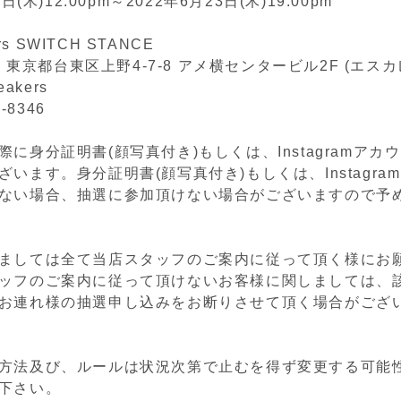
3
日
(
木
)12:00pm
～
2022
年
6
月
23
日
(
木
)19:00pm
ers SWITCH STANCE
05 東京都台東区上野4-7-8 アメ横センタービル2F (エス
eakers
2-8346
に身分証明書(顔写真付き)もしくは、Instagramアカ
います。身分証明書(顔写真付き)もしくは、Instagra
ない場合、抽選に参加頂けない場合がございますので予
ましては全て当店スタッフのご案内に従って頂く様にお
ッフのご案内に従って頂けないお客様に関しましては、
お連れ様の抽選申し込みをお断りさせて頂く場合がござ
方法及び、ルールは状況次第で止むを得ず変更する可能
下さい。