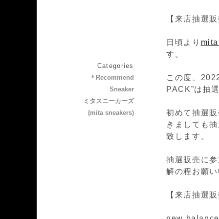
【来店抽選販
日頃より
mit
す。
Categories
この度、2022
＊Recommend
PACK”は
Sneaker
ミタスニーカーズ
初めて抽選販
(mita sneakers)
きましても抽
致します。
抽選販売に参
解の程お願い
【来店抽選販
new balanc