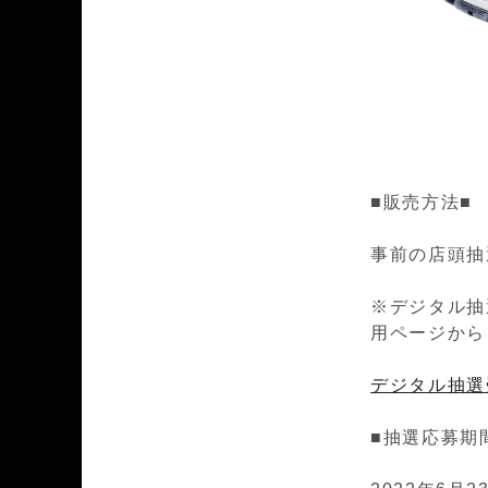
■販売方法■
事前の店頭抽
※デジタル抽
用ページから
デジタル抽選
■抽選応募期