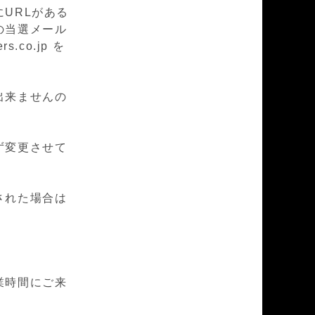
URLがある
の当選メール
.co.jp を
出来ませんの
ず変更させて
された場合は
業時間にご来