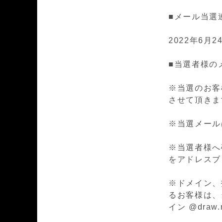
■メール当選
2022
年
6
月
2
■当選者様の
※当選のお客
させて頂きま
※当選メールは n
※当選者様へ確実
をアドレスブ
※ドメイン、
るお客様は、
イン @draw