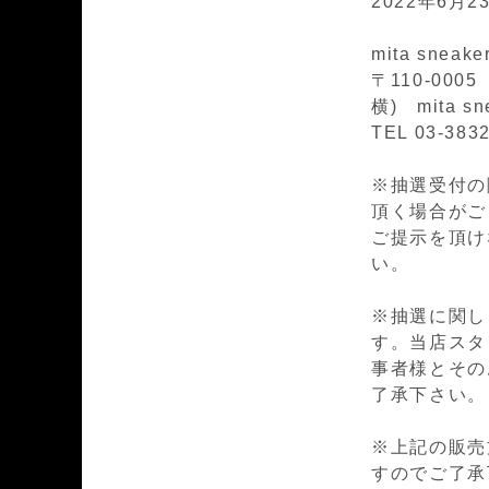
2022
年
6
月
2
mita sneak
〒110-00
横) mita sn
TEL 03-383
※抽選受付の際
頂く場合がござ
ご提示を頂け
い。
※抽選に関し
す。当店スタ
事者様とその
了承下さい。
※上記の販売
すのでご了承