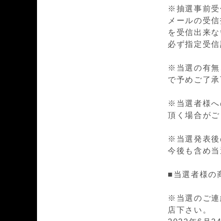
※抽選事前受
メールの受信
を受信出来ない場
必ず指定受信
※当選の有無
で予めご了承
※当選者様へ
頂く場合がご
※
当選発表後
今後も含め当
■当選者様の
※当選のご連
店下さい。