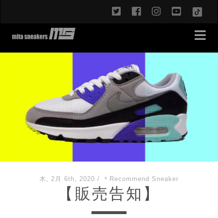
twitter
facebook
instagram
youtub
TikT
木, 2月 6th, 2020
/
＊Recommend Sneaker
【販売告知】