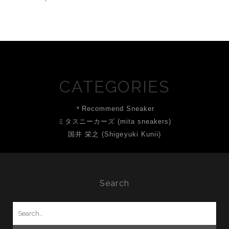
CATEGORIES
＊Recommend Sneaker
ミタスニーカーズ (mita sneakers)
国井 栄之 (Shigeyuki Kunii)
Search
Search
for: