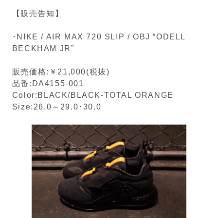
【販売告知】
･NIKE / AIR MAX 720 SLIP / OBJ “ODELL
BECKHAM JR”
販売価格:￥21,000(税抜)
品番:DA4155-001
Color:BLACK/BLACK-TOTAL ORANGE
Size:26.0～29.0･30.0