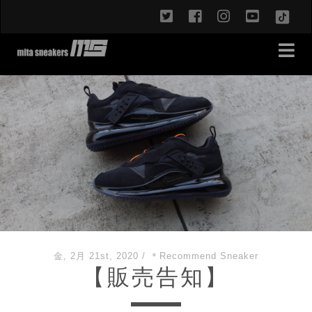
twitter
facebook
instagram
youtub
TikT
金, 2月 21st, 2020
/
＊Recommend Sneaker
【販売告知】