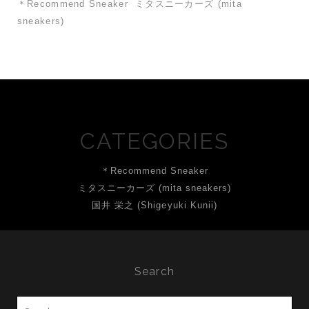
＊Recommend Sneaker
ミタスニーカーズ (mita
sneakers)
CATEGORIES
＊Recommend Sneaker
ミタスニーカーズ (mita sneakers)
国井 栄之 (Shigeyuki Kunii)
Search
Search