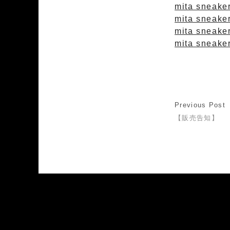
mita sneaker
mita sneaker
mita sneaker
mita sneake
Previous Post
【販売告知】