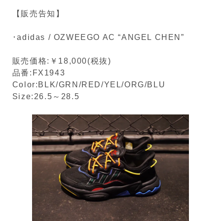
【販売告知】
･adidas / OZWEEGO AC “ANGEL CHEN”
販売価格:￥18,000(税抜)
品番:FX1943
Color:BLK/GRN/RED/YEL/ORG/BLU
Size:26.5～28.5