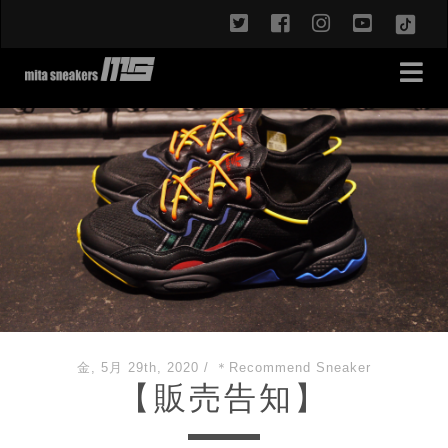
twitter
facebook
instagram
youtub
TikT
金, 5月 29th, 2020
/
＊Recommend Sneaker
【販売告知】