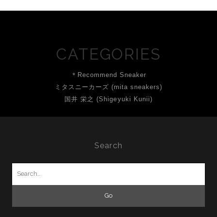
CATEGORIES
＊Recommend Sneaker
ミタスニーカーズ (mita sneakers)
国井 栄之 (Shigeyuki Kunii)
Search
Search
for: