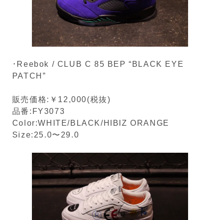
･Reebok / CLUB C 85 BEP “BLACK EYE
PATCH”
販売価格:￥12,000(税抜)
品番:FY3073
Color:WHITE/BLACK/HIBIZ ORANGE
Size:25.0〜29.0