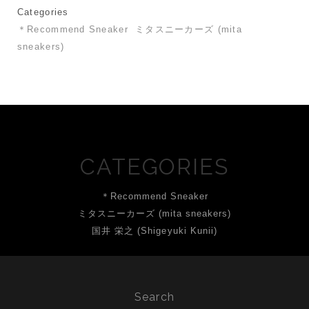
Categories
＊Recommend Sneaker
ミタスニーカーズ (mita
sneakers)
CATEGORIES
＊Recommend Sneaker
ミタスニーカーズ (mita sneakers)
国井 栄之 (Shigeyuki Kunii)
Search