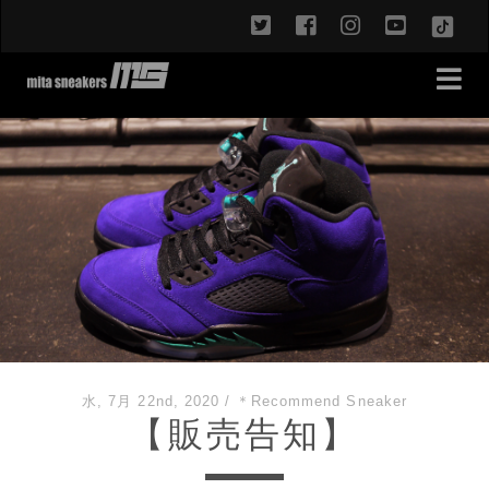
twitter
facebook
instagram
youtub
TikT
水, 7月 22nd, 2020
/
＊Recommend Sneaker
【販売告知】