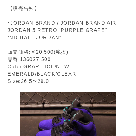
【販売告知】
･JORDAN BRAND / JORDAN BRAND AIR
JORDAN 5 RETRO “PURPLE GRAPE”
“MICHAEL JORDAN”
販売価格:￥20,500(税抜)
品番:136027-500
Color:GRAPE ICE/NEW
EMERALD/BLACK/CLEAR
Size:26.5〜29.0