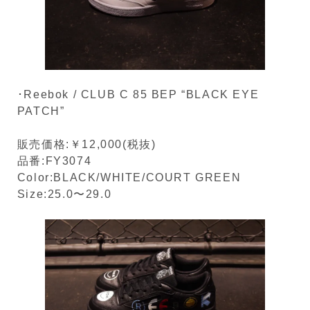
･Reebok / CLUB C 85 BEP “BLACK EYE
PATCH”
販売価格:￥12,000(税抜)
品番:FY3074
Color:BLACK/WHITE/COURT GREEN
Size:25.0〜29.0