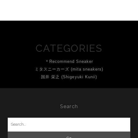
CATEGORIES
＊Recommend Sneaker
ミタスニーカーズ (mita sneakers)
国井 栄之 (Shigeyuki Kunii)
Search
Search
for: