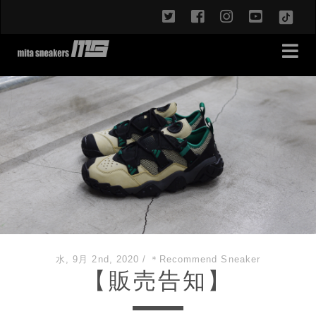
twitter
facebook
instagram
youtub
TikT
水, 9月 2nd, 2020
/
＊Recommend Sneaker
【販売告知】