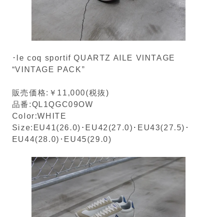
･le coq sportif QUARTZ AILE VINTAGE
“VINTAGE PACK”
販売価格:￥11,000(税抜)
品番:QL1QGC09OW
Color:WHITE
Size:EU41(26.0)･EU42(27.0)･EU43(27.5)･
EU44(28.0)･EU45(29.0)