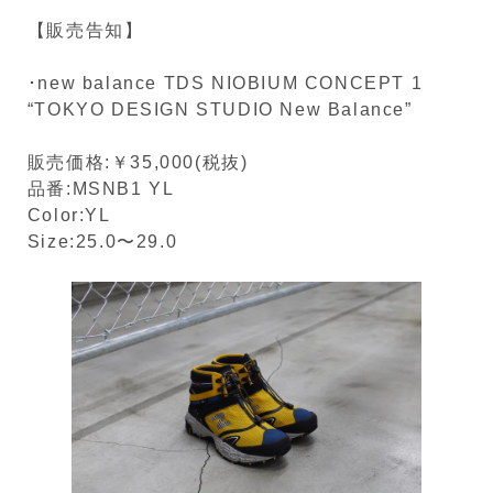
【販売告知】
･new balance TDS NIOBIUM CONCEPT 1
“TOKYO DESIGN STUDIO New Balance”
販売価格:￥35,000(税抜)
品番:MSNB1 YL
Color:YL
Size:25.0〜29.0