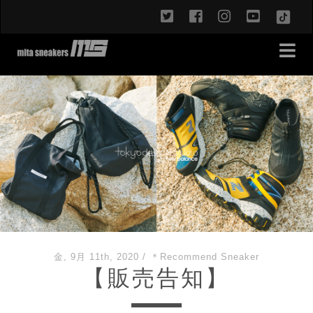
twitter
facebook
instagram
youtub
TikT
金, 9月 11th, 2020
/
＊Recommend Sneaker
【販売告知】