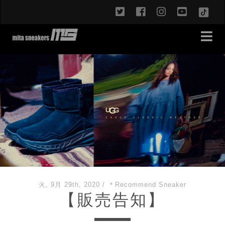
twitter
facebook
instagram
youtub
TikT
火, 9月 29th, 2020
/
＊Recommend Sneaker
【販売告知】