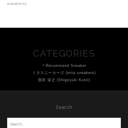
sneakers)
CATEGORIES
＊Recommend Sneaker
ミタスニーカーズ (mita sneakers)
国井 栄之 (Shigeyuki Kunii)
Search
Search
for: