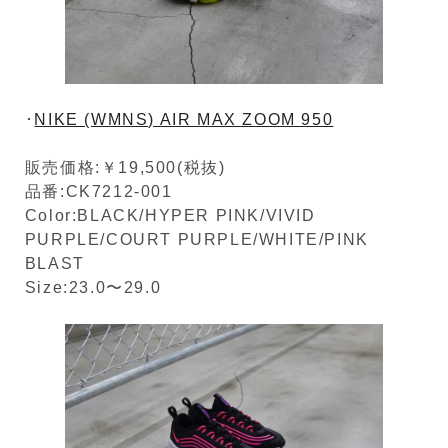
･
NIKE (WMNS) AIR MAX ZOOM 950
販売価格:￥19,500(税抜)
品番:CK7212-001
Color:BLACK/HYPER PINK/VIVID
PURPLE/COURT PURPLE/WHITE/PINK
BLAST
Size:23.0〜29.0