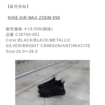
【販売告知】
･
NIKE AIR MAX ZOOM 950
販売価格:￥19,500(税抜)
品番:CJ6700-001
Color:BLACK/BLACK/METALLIC
SILVER/BRIGHT CRIMSON/ANTHRACITE
Size:24.0〜29.0