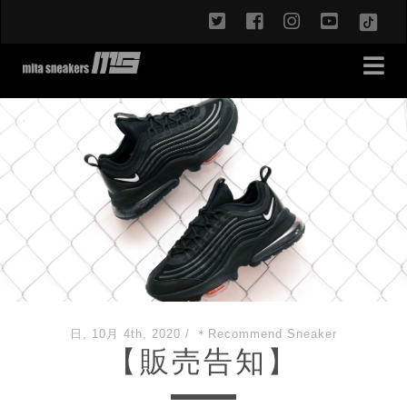
twitter
facebook
instagram
youtub
TikT
日, 10月 4th, 2020
/
＊Recommend Sneaker
【販売告知】