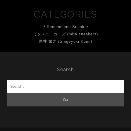
CATEGORIES
＊Recommend Sneaker
ミタスニーカーズ (mita sneakers)
国井 栄之 (Shigeyuki Kunii)
Search
Search
for: