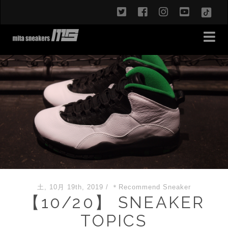
twitter
facebook
instagram
youtub
TikT
土, 10月 19th, 2019
/
＊Recommend Sneaker
【10/20】 SNEAKER
TOPICS