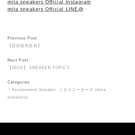
mita sneakers Official Instagram
mita sneakers Official LINE@
Previous Post
【店頭販売告知】
Next Post
【10/21】 SNEAKER TOPICS
Categories
＊Recommend Sneaker
ミタスニーカーズ (mita
sneakers)