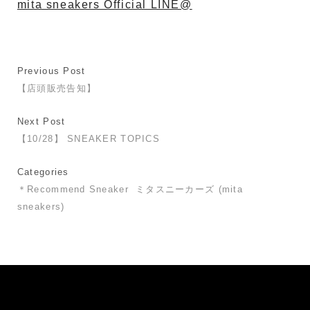
mita sneakers Official LINE@
Previous Post
【店頭販売告知】
Next Post
【10/28】 SNEAKER TOPICS
Categories
＊Recommend Sneaker
ミタスニーカーズ (mita
sneakers)