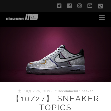
twitter
facebook
instagram
youtub
TikT
土, 10月 26th, 2019
/
＊Recommend Sneaker
【10/27】 SNEAKER
TOPICS