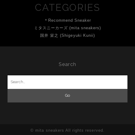
CATEGORIES
＊Recommend Sneaker
ミタスニーカーズ (mita sneakers)
国井 栄之 (Shigeyuki Kunii)
Search
Search
for:
© mita sneakers All rights reserved.