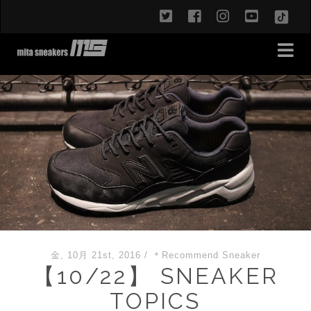
twitter
facebook
instagram
youtub
TikT
金, 10月 21st, 2016
/
＊Recommend Sneaker
【10/22】 SNEAKER
TOPICS