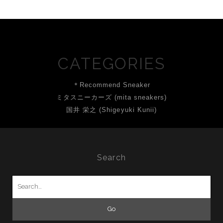
CATEGORIES
＊Recommend Sneaker
ミタスニーカーズ (mita sneakers)
国井 栄之 (Shigeyuki Kunii)
Search
Search
for: