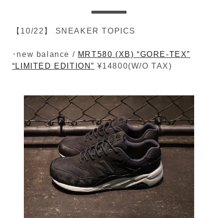
【10/22】 SNEAKER TOPICS
･new balance /
MRT580 (XB) “GORE-TEX”
“LIMITED EDITION”
¥14800(W/O TAX)