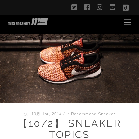
twitter
facebook
instagram
youtub
TikT
水, 10月 1st, 2014
/
＊Recommend Sneaker
【10/2】 SNEAKER
TOPICS