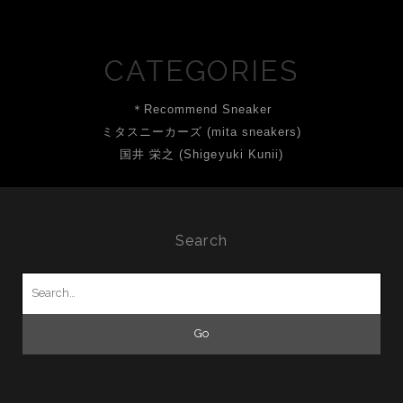
CATEGORIES
＊Recommend Sneaker
ミタスニーカーズ (mita sneakers)
国井 栄之 (Shigeyuki Kunii)
Search
Search
for: