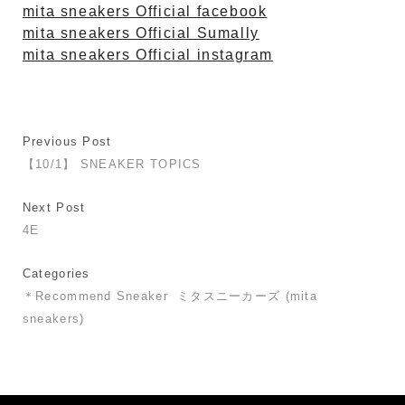
mita sneakers Official facebook
mita sneakers Official Sumally
mita sneakers Official instagram
Previous Post
【10/1】 SNEAKER TOPICS
Next Post
4E
Categories
＊Recommend Sneaker
ミタスニーカーズ (mita
sneakers)