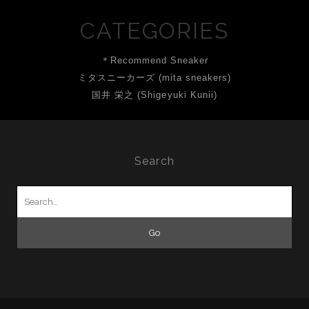
CATEGORIES
＊Recommend Sneaker
ミタスニーカーズ (mita sneakers)
国井 栄之 (Shigeyuki Kunii)
Search
Search
for: