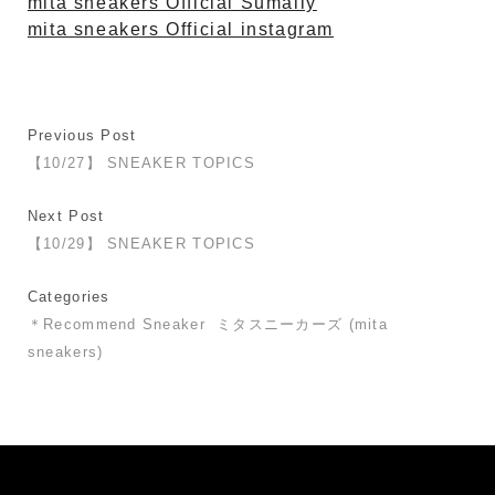
mita sneakers Official Sumally
mita sneakers Official instagram
Previous Post
【10/27】 SNEAKER TOPICS
Next Post
【10/29】 SNEAKER TOPICS
Categories
＊Recommend Sneaker
ミタスニーカーズ (mita
sneakers)