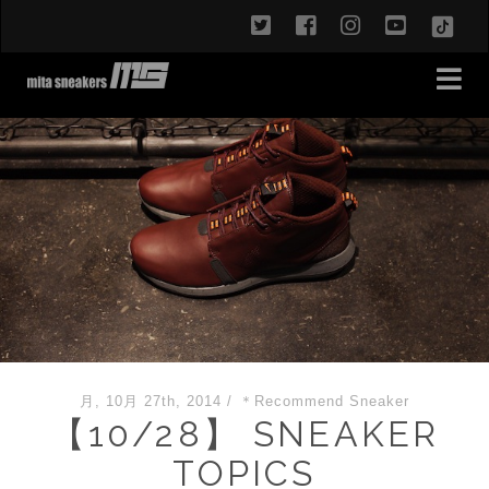
twitter
facebook
instagram
youtub
TikT
月, 10月 27th, 2014
/
＊Recommend Sneaker
【10/28】 SNEAKER
TOPICS