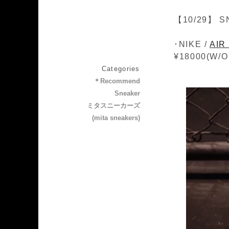
【10/29】 S
･NIKE /
AIR
¥18000(W/O
Categories
＊Recommend
Sneaker
ミタスニーカーズ
(mita sneakers)