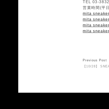
TEL 03-383
営業時間(平日)1
mita sneaker
mita sneaker
mita sneaker
mita sneake
Previous Post
【10/28】 SNE