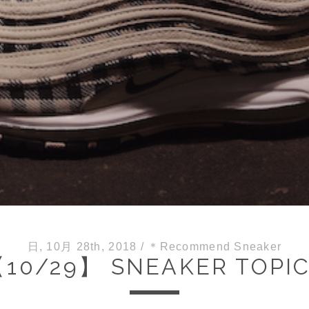
日, 10月 28th, 2018
/
＊Recommend Sneaker
10/29】 SNEAKER TOPI