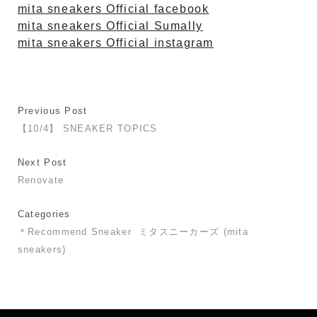
mita sneakers Official facebook
mita sneakers Official Sumally
mita sneakers Official instagram
Previous Post
【10/4】 SNEAKER TOPICS
Next Post
Renovate
Categories
＊Recommend Sneaker
ミタスニーカーズ (mita
sneakers)