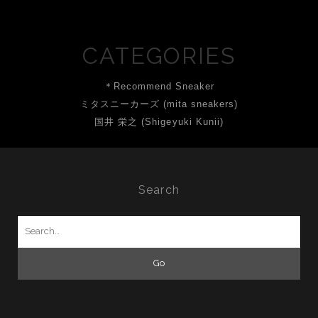
CATEGORIES
＊Recommend Sneaker
ミタスニーカーズ (mita sneakers)
国井 栄之 (Shigeyuki Kunii)
Search
Search
for: