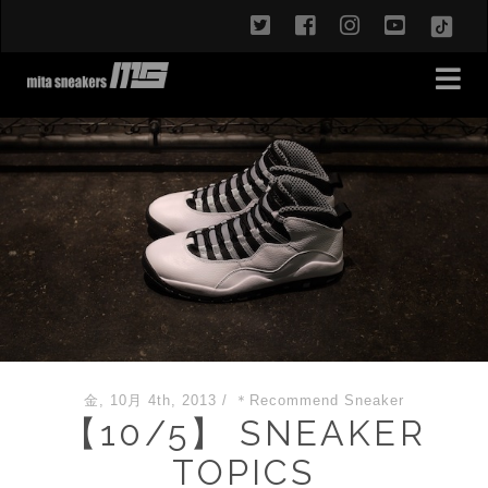
twitter
facebook
instagram
youtub
TikT
金, 10月 4th, 2013
/
＊Recommend Sneaker
【10/5】 SNEAKER
TOPICS