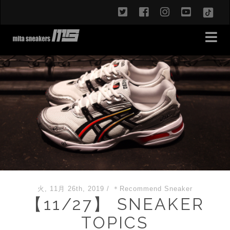
twitter
facebook
instagram
youtub
TikT
火, 11月 26th, 2019
/
＊Recommend Sneaker
【11/27】 SNEAKER
TOPICS