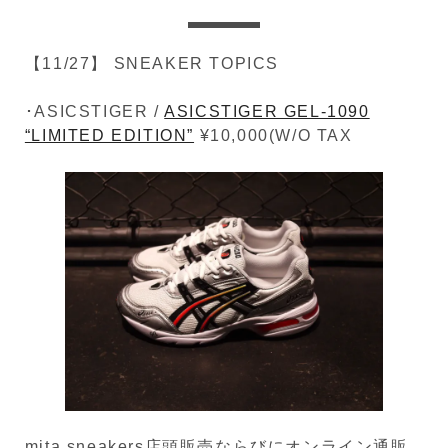
【11/27】 SNEAKER TOPICS
･ASICSTIGER /
ASICSTIGER GEL-1090
“LIMITED EDITION”
¥10,000(W/O TAX
mita sneakers店頭販売ならびにオンライン通販