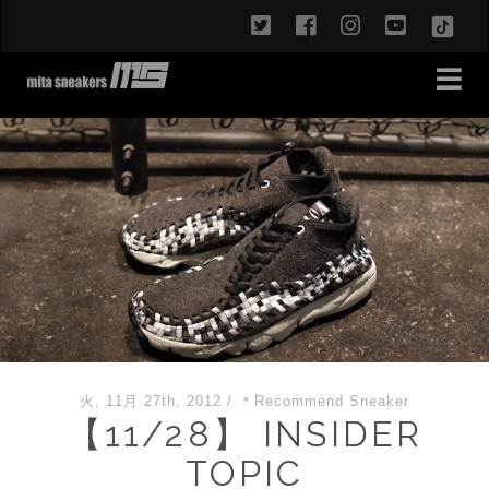
twitter
facebook
instagram
youtub
TikT
火, 11月 27th, 2012
/
＊Recommend Sneaker
【11/28】 INSIDER
TOPIC