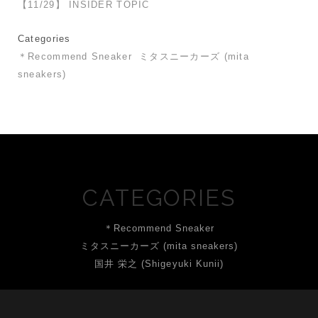
【11/29】 INSIDER TOPIC
Categories
＊Recommend Sneaker
ミタスニーカーズ (mita
sneakers)
CATEGORIES
＊Recommend Sneaker
ミタスニーカーズ (mita sneakers)
国井 栄之 (Shigeyuki Kunii)