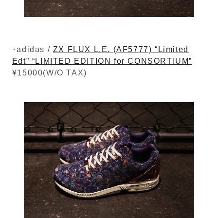
･adidas /
ZX FLUX L.E. (AF5777) “Limited
Edt” “LIMITED EDITION for CONSORTIUM”
¥15000(W/O TAX)