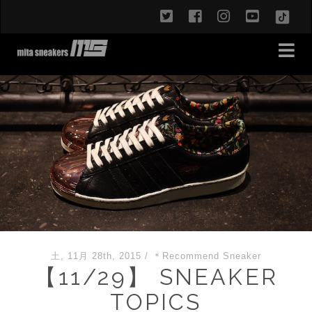
twitter
facebook
instagram
youtub
TikT
土, 11月 28th, 2015
/
＊Recommend Sneaker
【11/29】 SNEAKER
TOPICS