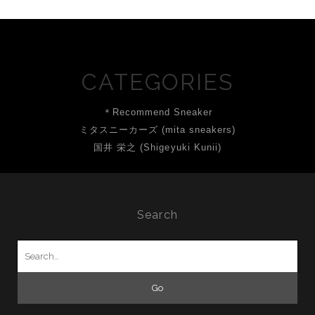
CATEGORIES
＊Recommend Sneaker
ミタスニーカーズ (mita sneakers)
国井 栄之 (Shigeyuki Kunii)
Search
Search
for: