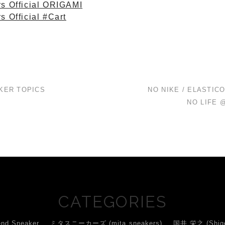
rs Official ORIGAMI
s Official #Cart
KER TOPICS
NO NIKE / ELASTIC
NO LIFE @
CATEGORIES
d Sneaker
ミタスニーカーズ (mita sneakers)
国井 栄之 (Shigey