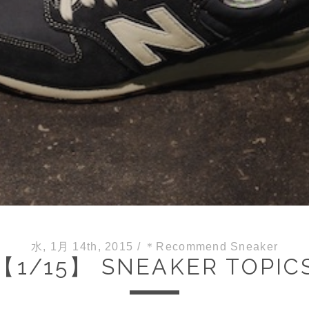
水, 1月 14th, 2015
/
＊Recommend Sneaker
【1/15】 SNEAKER TOPIC