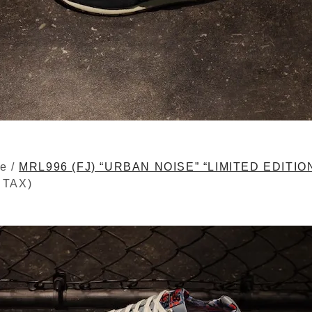
e /
MRL996 (FJ) “URBAN NOISE” “LIMITED EDITIO
 TAX)