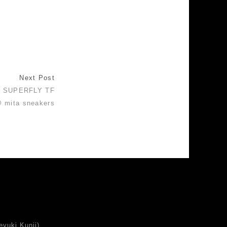
Next Post
O SUPERFLY TF
 mita sneakers
uki Kunii)