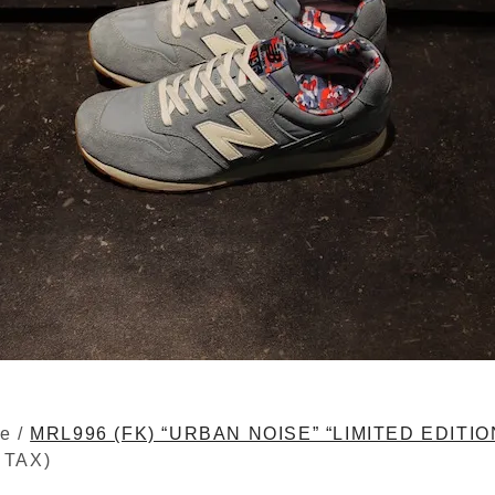
e /
MRL996 (FK) “URBAN NOISE” “LIMITED EDITIO
 TAX)