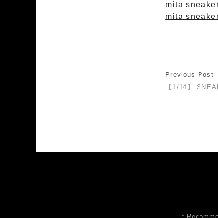
mita sneake
mita sneaker
Previous Post
【1/14】 SNEA
＊Recommen