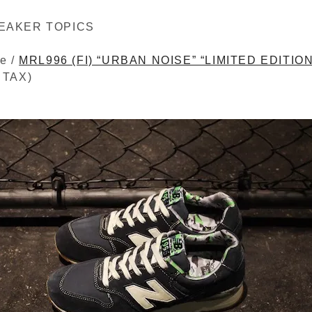
EAKER TOPICS
e /
MRL996 (FI) “URBAN NOISE” “LIMITED EDITION
 TAX)