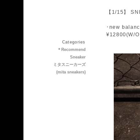
【1/15】 SN
･new balanc
¥12800(W/O
Categories
＊Recommend
Sneaker
ミタスニーカーズ
(mita sneakers)