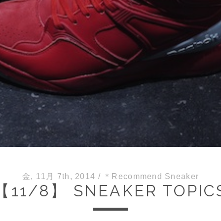
金, 11月 7th, 2014
/
＊Recommend Sneaker
【11/8】 SNEAKER TOPIC