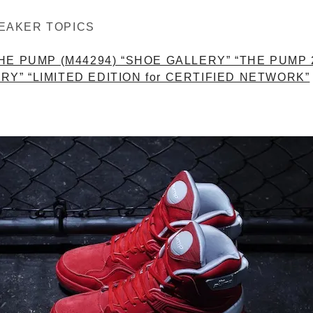
EAKER TOPICS
HE PUMP (M44294) “SHOE GALLERY” “THE PUMP 
Y” “LIMITED EDITION for CERTIFIED NETWORK”