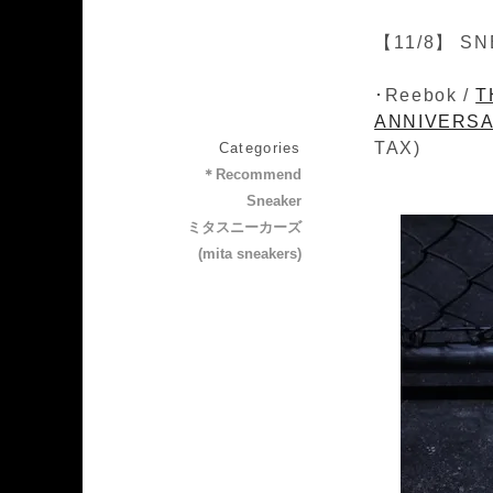
【11/8】 SN
･Reebok /
T
ANNIVERSAR
TAX)
Categories
＊Recommend
Sneaker
ミタスニーカーズ
(mita sneakers)