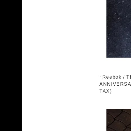
･Reebok /
T
ANNIVERSAR
TAX)