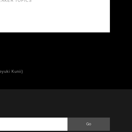
EAKER TOPICS
uki Kunii)