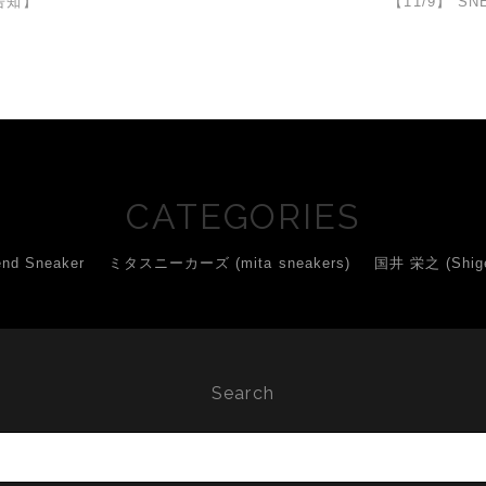
告知】
【11/9】 SN
CATEGORIES
d Sneaker
ミタスニーカーズ (mita sneakers)
国井 栄之 (Shigey
Search