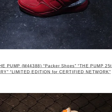
HE PUMP (M44388) “Packer Shoes” “THE PUMP 25t
Y” “LIMITED EDITION for CERTIFIED NETWORK”