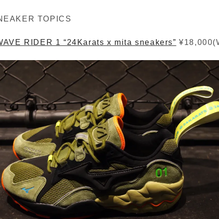
NEAKER TOPICS
WAVE RIDER 1 “24Karats x mita sneakers”
¥18,000(