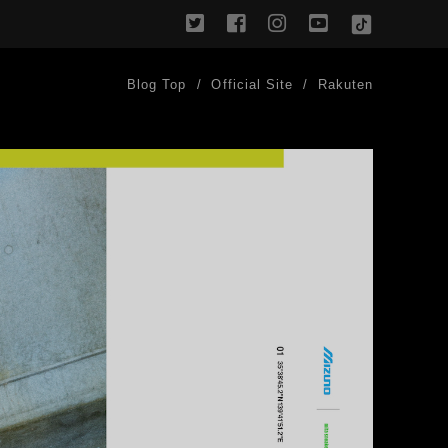
twitter
facebook
instagram
youtube
TikTok
Blog Top
Official Site
Rakuten