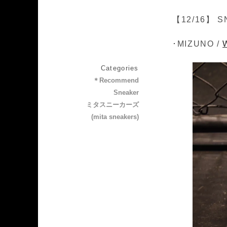
【12/16】 S
･MIZUNO /
Categories
＊Recommend
Sneaker
ミタスニーカーズ
(mita sneakers)