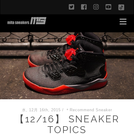
twitter
facebook
instagram
youtub
TikT
水, 12月 16th, 2015
/
＊Recommend Sneaker
【12/16】 SNEAKER
TOPICS