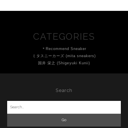
CATEGORIES
＊Recommend Sneaker
ミタスニーカーズ (mita sneakers)
国井 栄之 (Shigeyuki Kunii)
Search
Search
for: