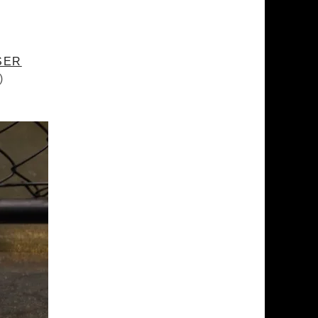
SER
)