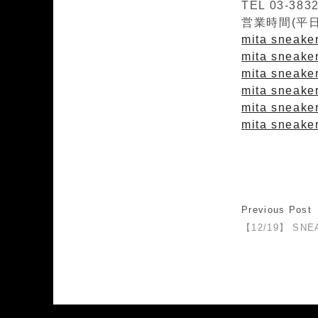
TEL 03-383
営業時間(平日)1
mita sneaker
mita sneakers
mita sneaker
mita sneaker
mita sneake
mita sneaker
Previous Post
【12/19】 SNE