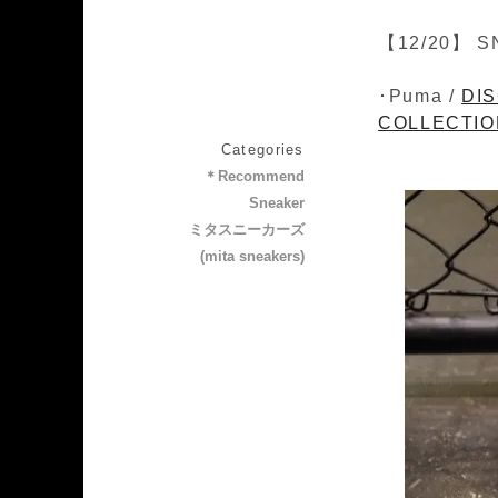
【12/20】 S
･Puma /
DIS
COLLECTION
Categories
＊Recommend
Sneaker
ミタスニーカーズ
(mita sneakers)