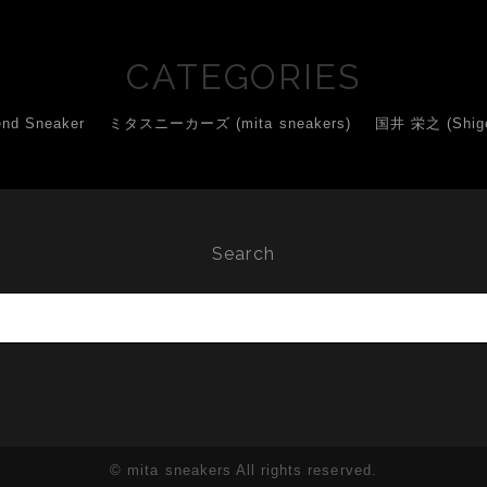
CATEGORIES
d Sneaker
ミタスニーカーズ (mita sneakers)
国井 栄之 (Shigey
Search
© mita sneakers All rights reserved.