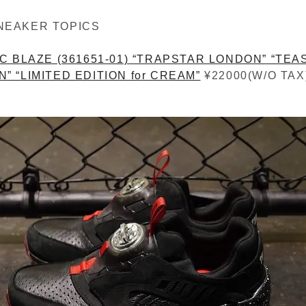
NEAKER TOPICS
C BLAZE (361651-01) “TRAPSTAR LONDON” “TEA
” “LIMITED EDITION for CREAM”
¥22000(W/O TAX