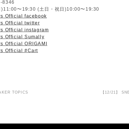
2-8346
1:00〜19:30 (土日・祝日)10:00〜19:30
s Official facebook
 Official twitter
s Official instagram
s Official Sumally
rs Official ORIGAMI
s Official #Cart
AKER TOPICS
【12/21】 SN