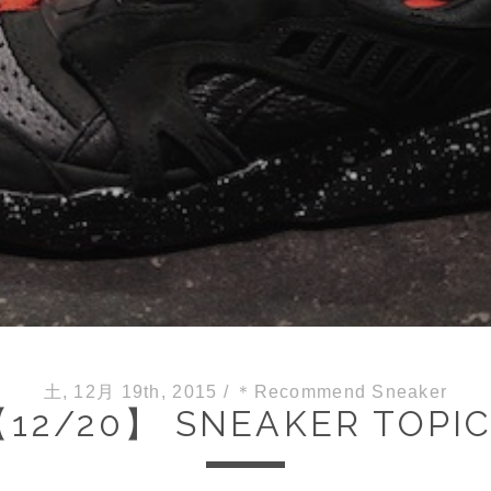
土, 12月 19th, 2015
/
＊Recommend Sneaker
12/20】 SNEAKER TOPI