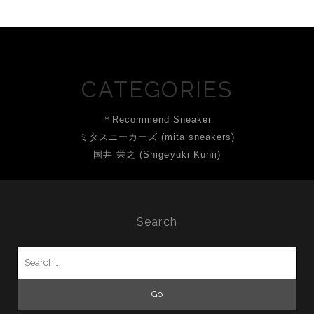
CATEGORIES
＊Recommend Sneaker
ミタスニーカーズ (mita sneakers)
国井 栄之 (Shigeyuki Kunii)
Search
Search
for: