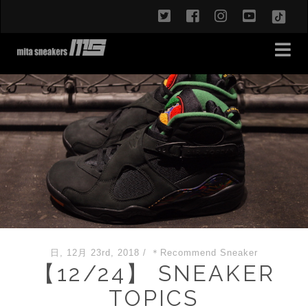
twitter
facebook
instagram
youtub
TikT
日, 12月 23rd, 2018
/
＊Recommend Sneaker
【12/24】 SNEAKER
TOPICS