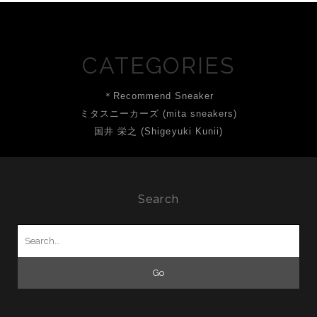
CATEGORIES
＊Recommend Sneaker
ミタスニーカーズ (mita sneakers)
国井 栄之 (Shigeyuki Kunii)
Search
Search
for: