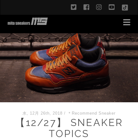
twitter
facebook
instagram
youtub
TikT
水, 12月 26th, 2018
/
＊Recommend Sneaker
【12/27】 SNEAKER
TOPICS