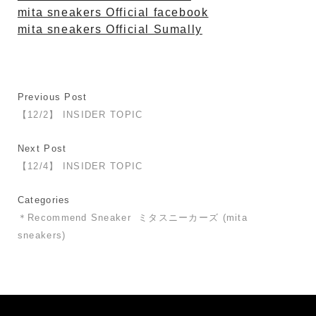
mita sneakers Official facebook
mita sneakers Official Sumally
Previous Post
【12/2】 INSIDER TOPIC
Next Post
【12/4】 INSIDER TOPIC
Categories
＊Recommend Sneaker
ミタスニーカーズ (mita
sneakers)