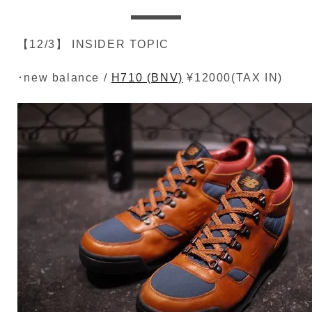
【12/3】 INSIDER TOPIC
･new balance /
H710 (BNV)
¥12000(TAX IN)