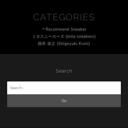
CATEGORIES
＊Recommend Sneaker
ミタスニーカーズ (mita sneakers)
国井 栄之 (Shigeyuki Kunii)
Search
Search
for: