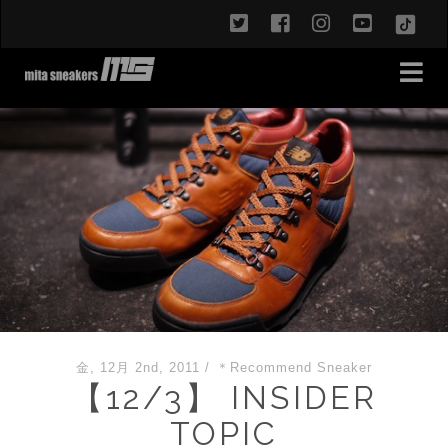
twitter
facebook
instagram
youtub
TikT
金, 12月 2nd, 2011
/
＊Recommend Sneaker
【12/3】 INSIDER
TOPIC