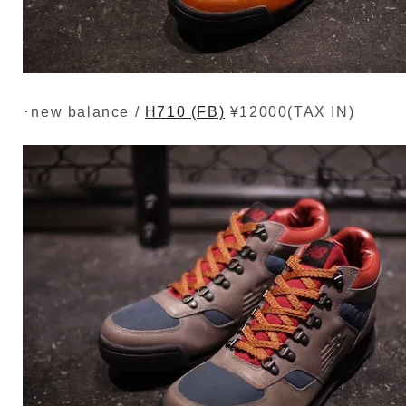
･new balance /
H710 (FB)
¥12000(TAX IN)