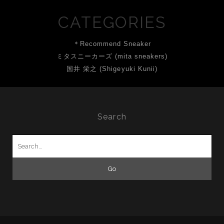
CATEGORIES
＊Recommend Sneaker
ミタスニーカーズ (mita sneakers)
国井 栄之 (Shigeyuki Kunii)
Search
Search
for: