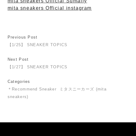
mita sneakers Official Sumally
mita sneakers Official instagram
Previous Post
【1/25】 SNEAKER TOPICS
Next Post
【1/27】 SNEAKER TOPICS
Categories
＊Recommend Sneaker
ミタスニーカーズ (mita
sneakers)