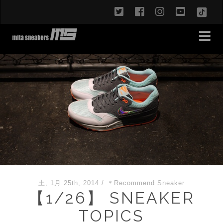
twitter
facebook
instagram
youtub
TikT
土, 1月 25th, 2014
/
＊Recommend Sneaker
【1/26】 SNEAKER
TOPICS