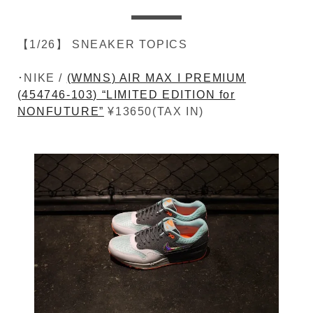
【1/26】 SNEAKER TOPICS
･NIKE /
(WMNS) AIR MAX I PREMIUM
(454746-103) “LIMITED EDITION for
NONFUTURE”
¥13650(TAX IN)